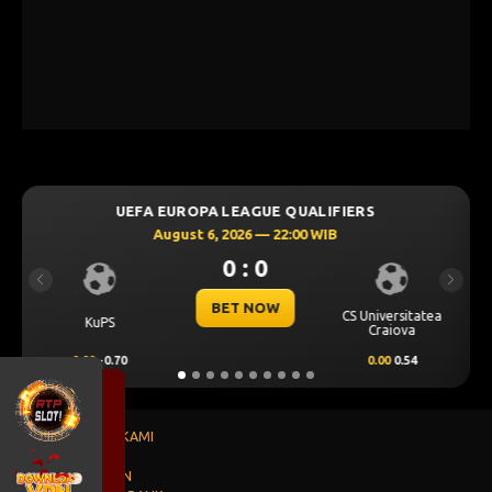
LEAGUE QUALIFIERS
UEFA EUROPA LEAG
 2026 — 22:00 WIB
August 7, 2026 —
0 : 0
0 : 
Previous
Next
ET NOW
BET N
CS Universitatea
Red Bull Salzburg
Craiova
0.00
0.54
0.75
0.57
TENTANG KAMI
BANTUAN
PERATURAN